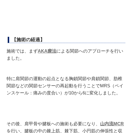
【施術の経過】
施術では、まず
AKA療法
による関節へのアプローチを行い
ました。
特に肩関節の運動の起点となる胸鎖関節や肩鎖関節、肋椎
関節などの関節センサーの再起動を行うことでMRS（ペイ
ンスケール：痛みの度合い）が10から6に変化しました。
その後、肩甲骨や腱板への施術も必要になり、
山内流MCR
を行い、腱板の中の棘上筋、棘下筋、小円筋の伸張性と収