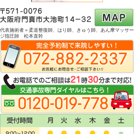
代表施術者＝柔道整復師、はり師、きゅう師、あん摩マッサー
ジ指圧師 松本直幹