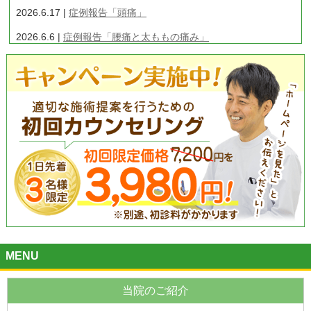
た。
2026.6.17 |
症例報告「頭痛」
2026.6.6 |
症例報告「腰痛と太ももの痛み」
2026.5.19 |
症例報告「ぎっくり腰」
2026.5.6 |
症例報告「頚椎椎間板ヘルニア」
2019.7.26 |
美容鍼灸について
2019.6.10 |
「痛みやだるさもとれ嬉しいです」門真市 M.T
様 23歳
2019.5.24 |
「手術を勧められた股関節の痛みが楽になりまし
た」 枚方市 ６６歳 男性
2019.5.6 |
「ペインクリニック・レーザー治療でも結果が出ま
せんでしたが・・・」大阪市 Ｋ・Ｔ様
2019.4.29 |
交通事故後の施術 門真市 ３３歳 T.Y様
MENU
2019.4.21 |
「整形外科に半年通っても取れなかった足腰の痛み
が楽になりました」 18歳
当院のご紹介