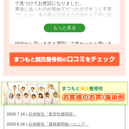
で見つけてお世話になりました。
事故にあったのが初めてだったのですごく不安
でしたが、体の事や示談までの流れを丁寧に説
明して頂けたのでとても安心して治療に専念す
る事が出来ました。
もっと見る
先生方・スタッフの皆さん全員が親切で、院内
の雰囲気もすごく良く、人見知りの私でも気楽
に通院する事が出来たので事故にあった事は辛
結論から言いますと通院して良かったと思いま
かったのですが、良い整骨院に出会えた事はラ
す。
ッキーでした♪
私の場合は、ぎっくり腰で体を捻る事が出来
本当にありがとうございました(^-^)
ず、骨盤がロックされているような感じがして
いて、ネットでいろいろ見て回っている時に、
こちらのＡＫＡ法による治療を見つけて通院す
ることにしました。
もっと見る
院長先生に診てもらっていましたが、始終丁寧
な対応で、治療後には骨格模型を使用してどこ
が悪くなっているのかの説明をしてくれるの
で、自分の今の体の状態を理解することが出来
ました。
仕事上、軽い腰痛になることはありますが、以
2026.7.16 |
症例報告「変形性膝関節」
前みたいな酷い状態になることはなくなり、す
2026.6.26 |
症例報告「腰椎椎間板ヘルニア」
ごく助かっております、ありがとうございまし