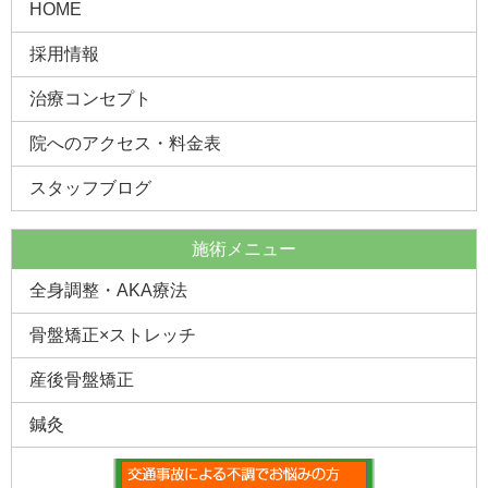
2019.4.15 |
門真市 ３４歳 女性 「ぎっくり腰の施術」
HOME
2019.4.9 |
門真市４０代女性 「顔を真正面にあげれないない
採用情報
ほどの首の痛み」
治療コンセプト
2019.4.1 |
「追突事故で首、肩、腰を傷め・・・」守口市
Ｓ・Ｉ様
院へのアクセス・料金表
2019.3.21 |
門真市常盤町 交通事故施術 「初めての事故で右
も左もわからない私に・・・」
スタッフブログ
2019.3.17 |
ヒアルロン酸注射で改善されなかった膝の痛み
施術メニュー
2019.3.8 |
門真市 女性 交通事故後の身体の痛み
全身調整・AKA療法
2019.3.1 |
守口市 ３７歳 男性 ランニングでの股関節の痛
み
骨盤矯正×ストレッチ
2019.2.17 |
門真市 交通事故施術 A・T様「初めての事故で
どうしたらいいか・・・」
産後骨盤矯正
2019.2.11 |
門真市 女性 M様 「早急に治したい思いか
鍼灸
ら・・・」
2019.2.3 |
13年前からの膝の痛み 門真市 Y・Y様