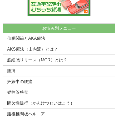
2019.1.26 |
守口市 ４９歳 女性 「膝の痛みと足の痺れがと
れました」
2019.1.23 |
両膝の痛みで悩まれている患者様の声 ５９歳 大
和郡山市 男性
お悩み別メニュー
2019.1.14 |
脊柱管狭窄症の患者様の声 茨木市 62歳 女性
仙腸関節とAKA療法
「薄皮が剥がれていくように痛みが少しずつ取れ・・・」
AKS療法（山内流）とは？
2018.7.28 |
門真市 AN様 「ぎっくり腰が初日から楽になり
ました」
筋細胞リリース（MCR）とは？
2018.7.21 |
門真市 ７４歳 女性 「腰から足の痛みが改善し
歩けるように」
腰痛
2018.7.8 |
寝屋川市 28歳 女性 「頭痛も減り薬を飲む事が
妊娠中の腰痛
減ったので・・・」
脊柱管狭窄
2018.7.1 |
門真市 ７５歳 女性 腰痛 「痛みが和らぎ満足
しています」
間欠性跛行（かんけつせいはこう）
2018.6.23 |
腰椎ヘルニアと診断された患者様の施術例 守口
市 54歳 RK様
腰椎椎間板ヘルニア