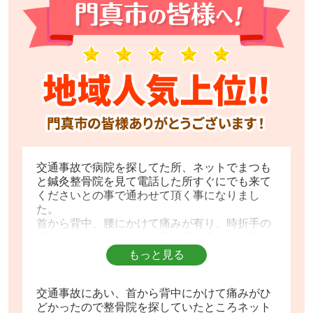
交通事故で病院を探してた所、ネットでまつも
と鍼灸整骨院を見て電話した所すぐにでも来て
くださいとの事で通わせて頂く事になりまし
た。
首から背中、腰にかけて痛みが有り、時折手の
痺れもあったのですが、日に日に良くなり身体
も軽くなりました。
もっと見る
先生方はもちろん、受付の方の気遣いも大変よ
くて、心身共に元気になりました。
ありがとうございました。
交通事故にあい、首から背中にかけて痛みがひ
どかったので整骨院を探していたところネット