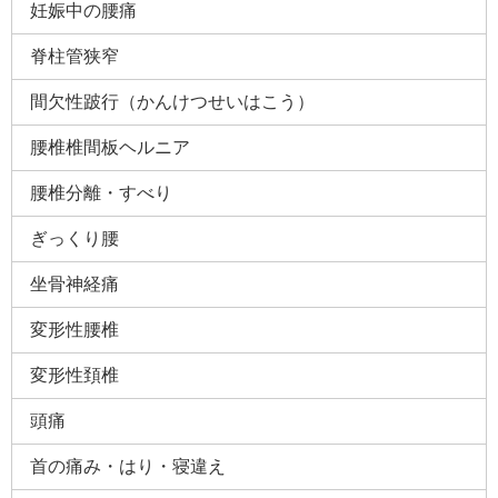
妊娠中の腰痛
減ったので・・・」
脊柱管狭窄
2018.7.1 |
門真市 ７５歳 女性 腰痛 「痛みが和らぎ満足
しています」
間欠性跛行（かんけつせいはこう）
2018.6.23 |
腰椎ヘルニアと診断された患者様の施術例 守口
市 54歳 RK様
腰椎椎間板ヘルニア
腰椎分離・すべり
ぎっくり腰
坐骨神経痛
変形性腰椎
変形性頚椎
頭痛
首の痛み・はり・寝違え