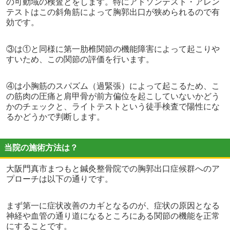
の可動域の検査とをします。特にアドソンテスト・アレン
テストはこの斜角筋によって胸郭出口が狭められるので有
効です。
③は①と同様に第一肋椎関節の機能障害によって起こりや
すいため、この関節の評価を行います。
④は小胸筋のスパズム（過緊張）によって起こるため、こ
の筋肉の圧痛と肩甲骨が前方偏位を起こしていないかどう
かのチェックと、ライトテストという徒手検査で陽性にな
るかどうかで判断します。
当院の施術方法は？
大阪門真市まつもと鍼灸整骨院での胸郭出口症候群へのア
プローチは以下の通りです。
まず第一に症状改善のカギとなるのが、症状の原因となる
神経や血管の通り道になるところにある関節の機能を正常
にすることです。