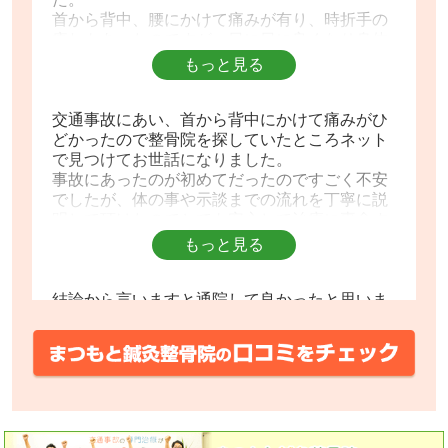
首から背中、腰にかけて痛みが有り、時折手の
痺れもあったのですが、日に日に良くなり身体
も軽くなりました。
もっと見る
先生方はもちろん、受付の方の気遣いも大変よ
くて、心身共に元気になりました。
ありがとうございました。
交通事故にあい、首から背中にかけて痛みがひ
どかったので整骨院を探していたところネット
で見つけてお世話になりました。
事故にあったのが初めてだったのですごく不安
でしたが、体の事や示談までの流れを丁寧に説
明して頂けたのでとても安心して治療に専念す
る事が出来ました。
もっと見る
先生方・スタッフの皆さん全員が親切で、院内
の雰囲気もすごく良く、人見知りの私でも気楽
に通院する事が出来たので事故にあった事は辛
結論から言いますと通院して良かったと思いま
かったのですが、良い整骨院に出会えた事はラ
す。
ッキーでした♪
私の場合は、ぎっくり腰で体を捻る事が出来
本当にありがとうございました(^-^)
ず、骨盤がロックされているような感じがして
いて、ネットでいろいろ見て回っている時に、
こちらのＡＫＡ法による治療を見つけて通院す
ることにしました。
もっと見る
院長先生に診てもらっていましたが、始終丁寧