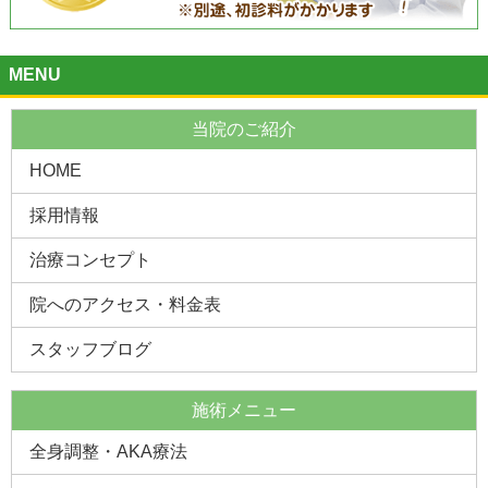
2019.5.6 |
「ペインクリニック・レーザー治療でも結果が出ま
せんでしたが・・・」大阪市 Ｋ・Ｔ様
2019.4.29 |
交通事故後の施術 門真市 ３３歳 T.Y様
MENU
2019.4.21 |
「整形外科に半年通っても取れなかった足腰の痛み
が楽になりました」 18歳
当院のご紹介
2019.4.15 |
門真市 ３４歳 女性 「ぎっくり腰の施術」
HOME
2019.4.9 |
門真市４０代女性 「顔を真正面にあげれないない
採用情報
ほどの首の痛み」
治療コンセプト
2019.4.1 |
「追突事故で首、肩、腰を傷め・・・」守口市
Ｓ・Ｉ様
院へのアクセス・料金表
2019.3.21 |
門真市常盤町 交通事故施術 「初めての事故で右
も左もわからない私に・・・」
スタッフブログ
2019.3.17 |
ヒアルロン酸注射で改善されなかった膝の痛み
施術メニュー
2019.3.8 |
門真市 女性 交通事故後の身体の痛み
全身調整・AKA療法
2019.3.1 |
守口市 ３７歳 男性 ランニングでの股関節の痛
み