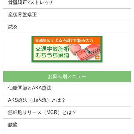
骨盤矯正×ストレッチ
2019.2.17 |
門真市 交通事故施術 A・T様「初めての事故で
どうしたらいいか・・・」
産後骨盤矯正
2019.2.11 |
門真市 女性 M様 「早急に治したい思いか
鍼灸
ら・・・」
2019.2.3 |
13年前からの膝の痛み 門真市 Y・Y様
2019.1.26 |
守口市 ４９歳 女性 「膝の痛みと足の痺れがと
れました」
2019.1.23 |
両膝の痛みで悩まれている患者様の声 ５９歳 大
和郡山市 男性
お悩み別メニュー
2019.1.14 |
脊柱管狭窄症の患者様の声 茨木市 62歳 女性
仙腸関節とAKA療法
「薄皮が剥がれていくように痛みが少しずつ取れ・・・」
AKS療法（山内流）とは？
2018.7.28 |
門真市 AN様 「ぎっくり腰が初日から楽になり
ました」
筋細胞リリース（MCR）とは？
2018.7.21 |
門真市 ７４歳 女性 「腰から足の痛みが改善し
歩けるように」
腰痛
2018.7.8 |
寝屋川市 28歳 女性 「頭痛も減り薬を飲む事が