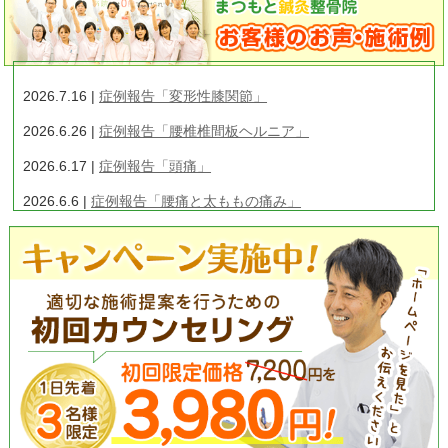
な対応で、治療後には骨格模型を使用してどこ
が悪くなっているのかの説明をしてくれるの
で、自分の今の体の状態を理解することが出来
ました。
仕事上、軽い腰痛になることはありますが、以
2026.7.16 |
症例報告「変形性膝関節」
前みたいな酷い状態になることはなくなり、す
2026.6.26 |
症例報告「腰椎椎間板ヘルニア」
ごく助かっております、ありがとうございまし
た。
2026.6.17 |
症例報告「頭痛」
2026.6.6 |
症例報告「腰痛と太ももの痛み」
2026.5.19 |
症例報告「ぎっくり腰」
2026.5.6 |
症例報告「頚椎椎間板ヘルニア」
2019.7.26 |
美容鍼灸について
2019.6.10 |
「痛みやだるさもとれ嬉しいです」門真市 M.T
様 23歳
2019.5.24 |
「手術を勧められた股関節の痛みが楽になりまし
た」 枚方市 ６６歳 男性