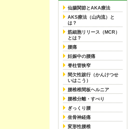
仙腸関節とAKA療法
AKS療法（山内流）と
は？
筋細胞リリース（MCR）
とは？
腰痛
妊娠中の腰痛
脊柱管狭窄
間欠性跛行（かんけつせ
いはこう）
腰椎椎間板ヘルニア
腰椎分離・すべり
ぎっくり腰
坐骨神経痛
変形性腰椎