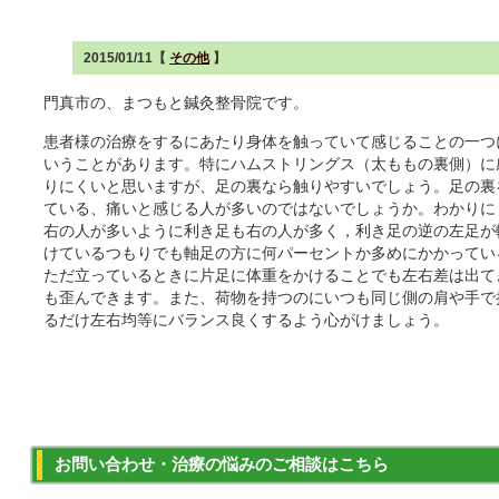
2015/01/11【
その他
】
門真市の、まつもと鍼灸整骨院です。
患者様の治療をするにあたり身体を触っていて感じることの一つ
いうことがあります。特にハムストリングス（太ももの裏側）に
りにくいと思いますが、足の裏なら触りやすいでしょう。足の裏
ている、痛いと感じる人が多いのではないでしょうか。わかりに
右の人が多いように利き足も右の人が多く，利き足の逆の左足が
けているつもりでも軸足の方に何パーセントか多めにかかってい
ただ立っているときに片足に体重をかけることでも左右差は出て
も歪んできます。また、荷物を持つのにいつも同じ側の肩や手で
るだけ左右均等にバランス良くするよう心がけましょう。
お問い合わせ・治療の悩みのご相談はこちら