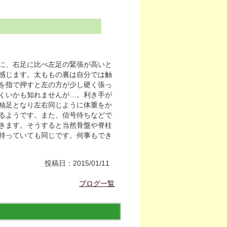
に、右足に比べ左足の緊張が高いと
感じます。太ももの裏は自分では触
を指で押すと左の方が少し硬く張っ
くいかも知れませんが…。利き手が
軸足となり左右同じように体重をか
るようです。また、信号待ちなどで
きます。そうすると当然骨盤や脊柱
持っていても同じです。何事もでき
投稿日：2015/01/11
ブログ一覧